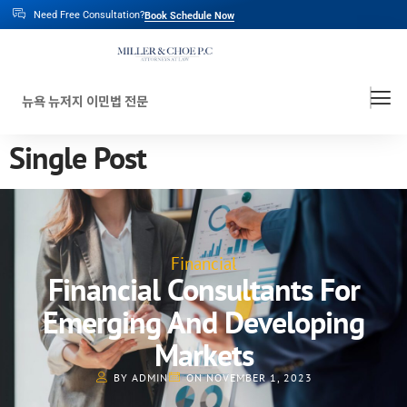
Need Free Consultation?
Book Schedule Now
뉴욕 뉴저지 이민법 전문
Single Post
Financial
Financial Consultants For
Emerging And Developing
Markets
BY ADMIN
ON NOVEMBER 1, 2023